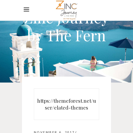
Zinc Journey
by The Fern
https://themeforest.net/u
ser/elated-themes
NOVEMBER 6, 2017