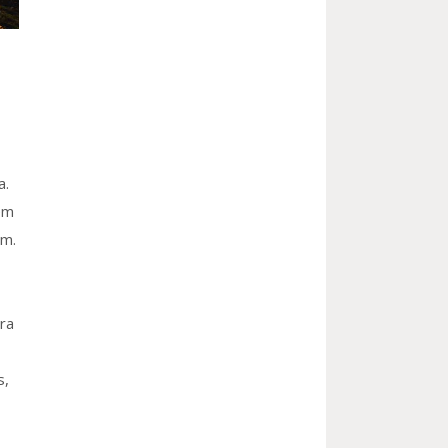
a.
em
um.
ra
s,