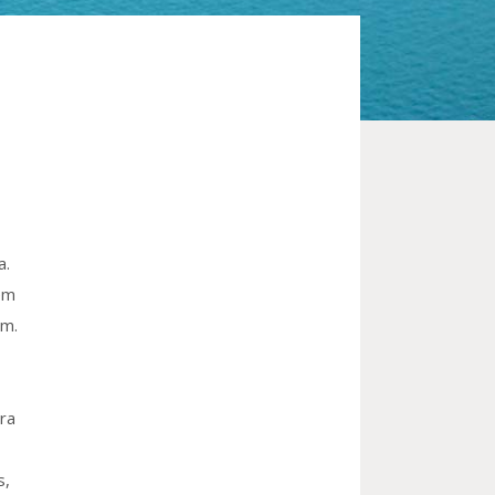
a.
em
um.
ra
s,