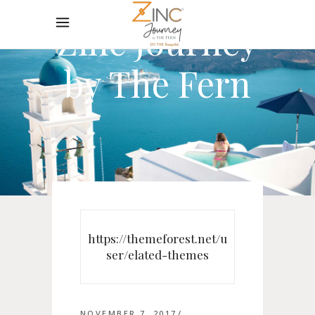
Zinc Journey
by The Fern
https://themeforest.net/u
ser/elated-themes
NOVEMBER 7, 2017