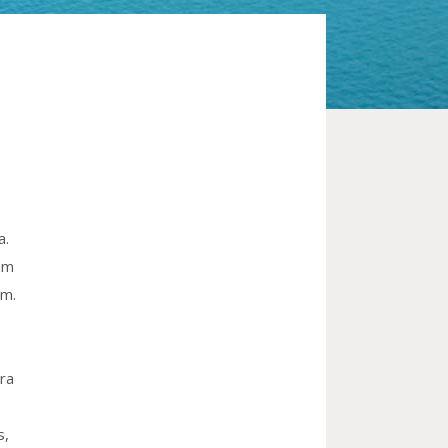
a.
em
um.
ra
s,