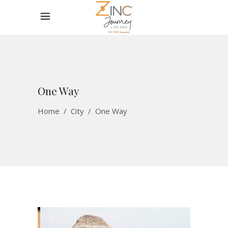
One Way
Home
/
City
/
One Way