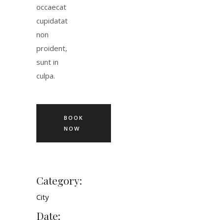
occaecat
cupidatat
non
proident,
sunt in
culpa.
BOOK
NOW
Category:
City
Date: